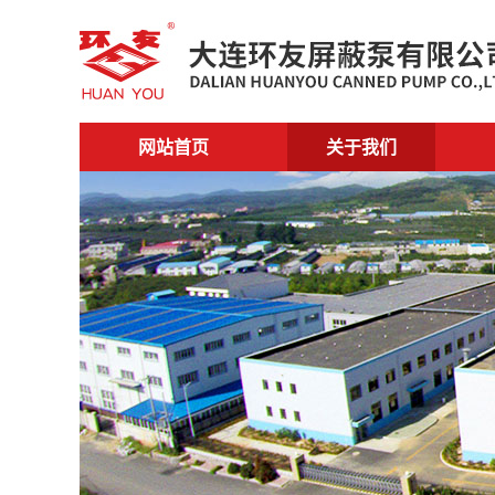
网站首页
关于我们