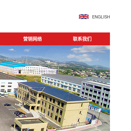
ENGLISH
营销网络
联系我们