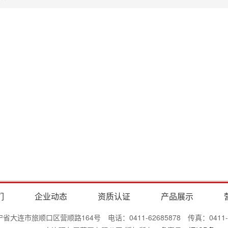
们
企业动态
资质认证
产品展示
大连市旅顺口区营顺路164号 电话：0411-62685878 传真：0411-62