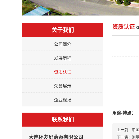
资质认证
Q
关于我们
公司简介
发展历程
资质认证
荣誉展示
企业现场
用途-特点：
联系我们
上一篇：中
大连环友屏蔽泵有限公司
下一篇：测