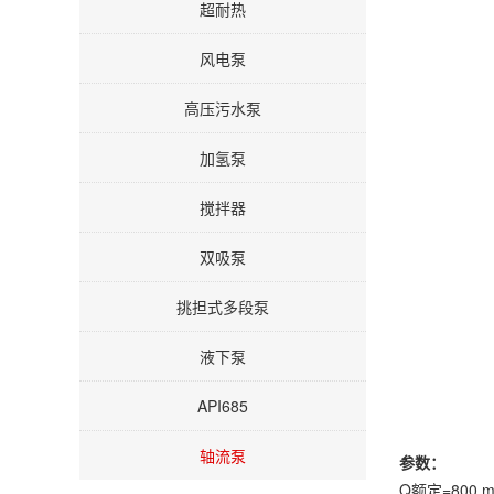
超耐热
风电泵
高压污水泵
加氢泵
搅拌器
双吸泵
挑担式多段泵
液下泵
API685
轴流泵
参数：
Q额定=800 m