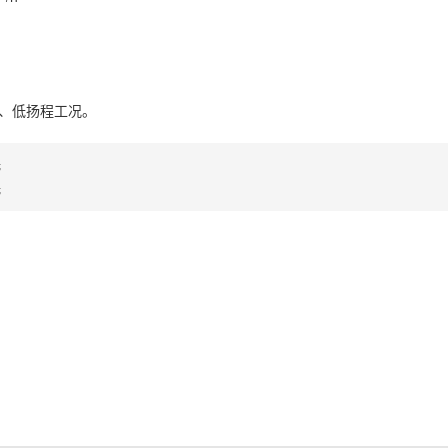
、低扬程工况。
无
无