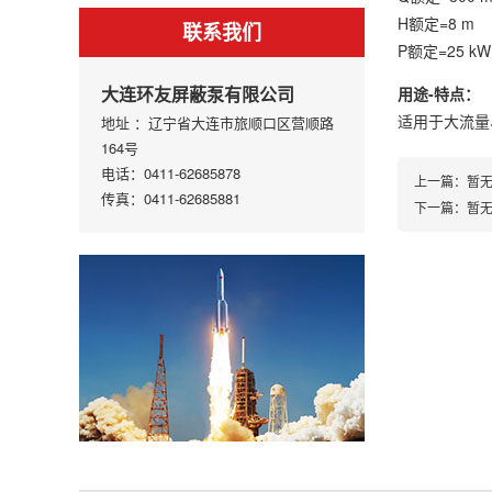
H额定=8 m
联系我们
P额定=25 kW
大连环友屏蔽泵有限公司
用途-特点：
适用于大流量
地址 ：辽宁省大连市旅顺口区营顺路
164号
电话：0411-62685878
上一篇：暂
传真：0411-62685881
下一篇：暂